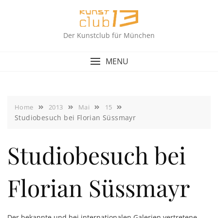
Skip
to
content
Der Kunstclub für München
MENU
Home
2013
Mai
15
Studiobesuch bei Florian Süssmayr
Studiobesuch bei
Florian Süssmayr
Der bekannte und bei internationalen Galerien vertretene