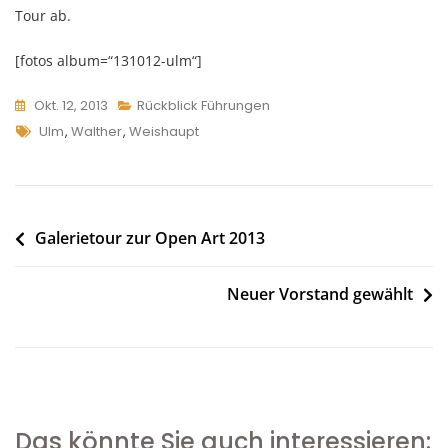
Tour ab.
[fotos album=“131012-ulm“]
Okt. 12, 2013
Rückblick Führungen
Tags
Ulm
,
Walther
,
Weishaupt
Beitragsnavigation
Galerietour zur Open Art 2013
Neuer Vorstand gewählt
Das könnte Sie auch interessieren: