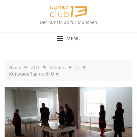
Skip
to
content
Der Kunstclub für München
MENU
Home
2013
Oktober
12
Kunstausflug nach Ulm