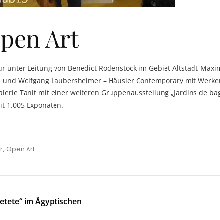
Open Art
r unter Leitung von Benedict Rodenstock im Gebiet Altstadt-Maximi
ss und Wolfgang Laubersheimer – Häusler Contemporary mit Werken
alerie Tanit mit einer weiteren Gruppenausstellung
„Jardins de bag
mit 1.005 Exponaten.
r
,
Open Art
etete“ im Ägyptischen