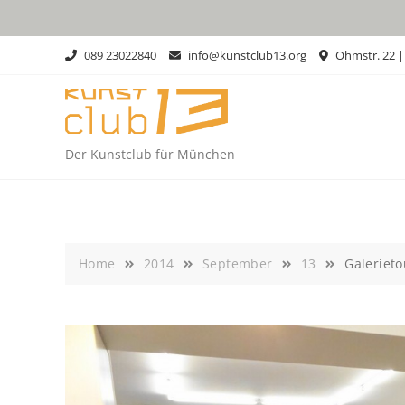
Skip
to
content
089 23022840
info@kunstclub13.org
Ohmstr. 22 
Der Kunstclub für München
Home
2014
September
13
Galerieto