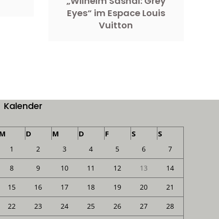
„Wilhelm Sasnal: Grey
Eyes“ im Espace Louis
Vuitton
Kalender
M
D
M
D
F
S
S
1
2
3
4
5
6
7
8
9
10
11
12
13
14
15
16
17
18
19
20
21
22
23
24
25
26
27
28