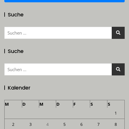
Suche
Suchen
nach:
Suche
Suchen
nach:
Kalender
M
D
M
D
F
S
S
1
2
3
4
5
6
7
8