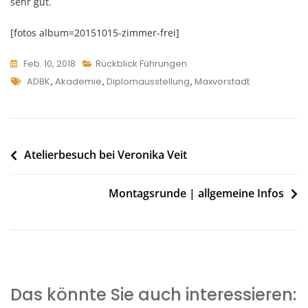
sehr gut.
[fotos album=20151015-zimmer-frei]
Feb. 10, 2018
Rückblick Führungen
Tags
ADBK
,
Akademie
,
Diplomausstellung
,
Maxvorstadt
Beitragsnavigation
Atelierbesuch bei Veronika Veit
Montagsrunde | allgemeine Infos
Das könnte Sie auch interessieren: