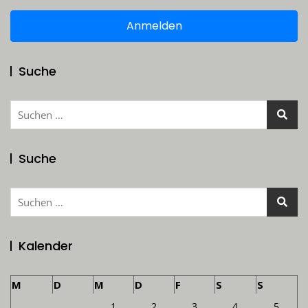
Anmelden
Suche
Suchen
nach:
Suche
Suchen
nach:
Kalender
M
D
M
D
F
S
S
1
2
3
4
5