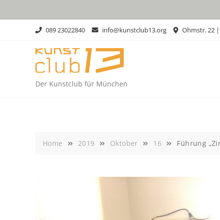
Skip
to
content
089 23022840
info@kunstclub13.org
Ohmstr. 22 
Der Kunstclub für München
Home
2019
Oktober
16
Führung „Zi