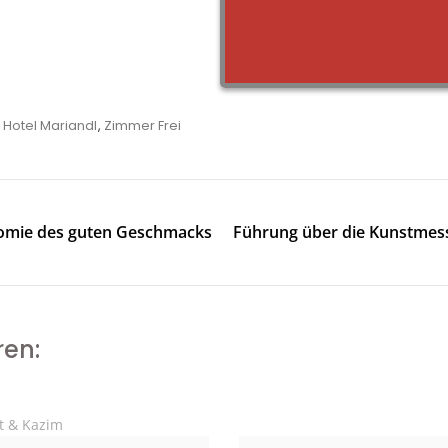
Tags
Hotel Mariandl
,
Zimmer Frei
onomie des guten Geschmacks
Führung über die Kunstmess
ren: