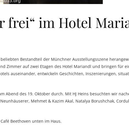
frei“ im Hotel Maria
em beliebten Bestandteil der Münchner Ausstellungsszene herange
nd Zimmer auf zwei Etagen des Hotel Mariandl und bringen für ei
tels auseinander, entwickeln Geschichten, Inszenierungen, situa
am Abend des 19. Oktober durch. Mit HJ Heins besuchten wir nache
th Neunhäuserer, Mehmet & Kazim Akal, Natalya Borushchak, Cordula S
 Café Beethoven unten im Haus.