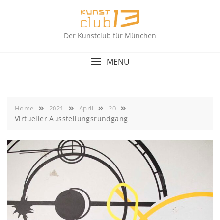
Skip
to
content
Der Kunstclub für München
MENU
Home
2021
April
20
Virtueller Ausstellungsrundgang