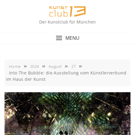
Skip
to
content
Der Kunstclub für München
MENU
Home
2024
August
27
Into The Bubble: die Ausstellung vom Künstlerverbund
im Haus der Kunst