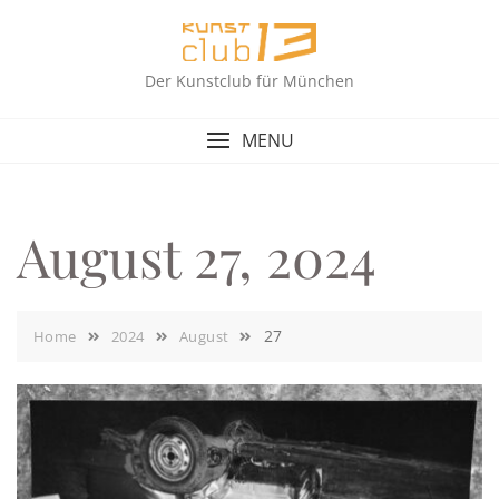
Skip
to
content
Der Kunstclub für München
MENU
August 27, 2024
27
Home
2024
August