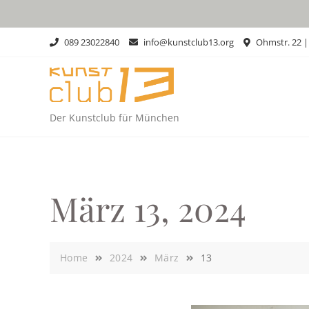
Skip
to
content
089 23022840
info@kunstclub13.org
Ohmstr. 22 
Der Kunstclub für München
März 13, 2024
Home
2024
März
13