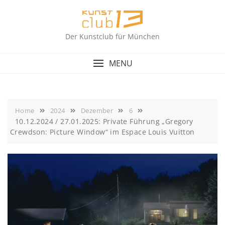
Skip
to
content
Der Kunstclub für München
MENU
Home
2024
Dezember
6
10.12.2024 / 27.01.2025: Private Führung „Gregory
Crewdson: Picture Window“ im Espace Louis Vuitton