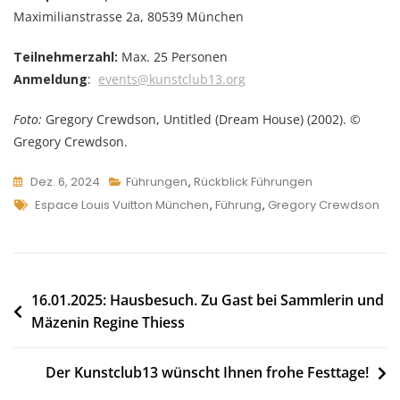
Maximilianstrasse 2a, 80539 München
Teilnehmerzahl:
Max. 25 Personen
Anmeldung
:
events@kunstclub13.org
Foto:
Gregory Crewdson, Untitled (Dream House) (2002). ©
Gregory Crewdson.
Dez. 6, 2024
Führungen
,
Rückblick Führungen
Tags
Espace Louis Vuitton München
,
Führung
,
Gregory Crewdson
Beitragsnavigation
16.01.2025: Hausbesuch. Zu Gast bei Sammlerin und
Mäzenin Regine Thiess
Der Kunstclub13 wünscht Ihnen frohe Festtage!