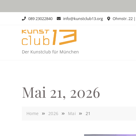
Skip
to
content
089 23022840
info@kunstclub13.org
Ohmstr. 22 
Der Kunstclub für München
Mai 21, 2026
Home
2026
Mai
21