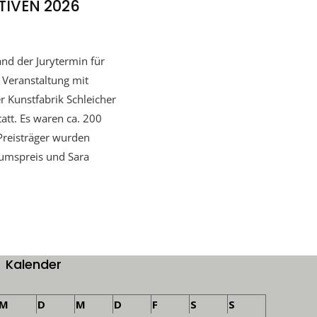
TIVEN 2026
nd der Jurytermin für
 Veranstaltung mit
r Kunstfabrik Schleicher
tatt. Es waren ca. 200
Preisträger wurden
kumspreis und Sara
Kalender
M
D
M
D
F
S
S