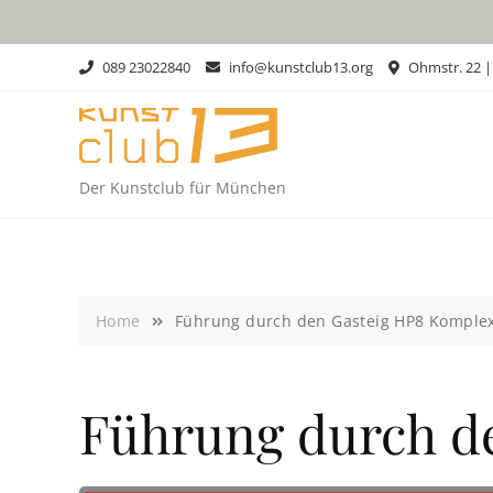
Skip
to
content
089 23022840
info@kunstclub13.org
Ohmstr. 22 
Der Kunstclub für München
Home
Führung durch den Gasteig HP8 Komplex
Führung durch de