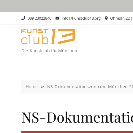
Skip
to
content
089 23022840
info@kunstclub13.org
Ohmstr. 22 
Der Kunstclub für München
Home
NS-Dokumentationszentrum München 2
NS-Dokumentati