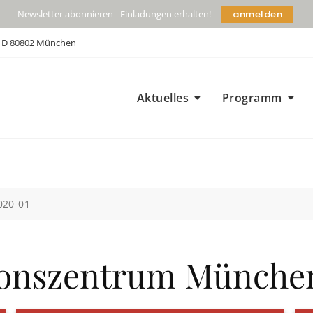
anmelden
Newsletter abonnieren - Einladungen erhalten!
| D 80802 München
Aktuelles
Programm
020-01
onszentrum München