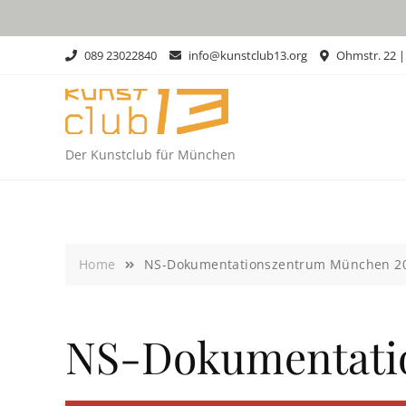
Skip
to
content
089 23022840
info@kunstclub13.org
Ohmstr. 22 
Der Kunstclub für München
Home
NS-Dokumentationszentrum München 2
NS-Dokumentati