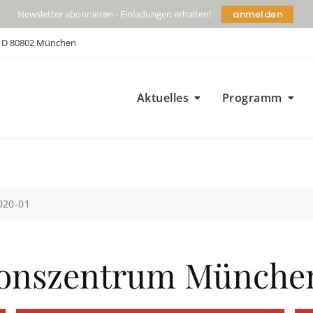
anmelden
Newsletter abonnieren - Einladungen erhalten!
| D 80802 München
Aktuelles
Programm
020-01
onszentrum München