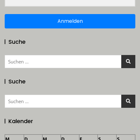
Anmelden
Suche
Suchen
nach:
Suche
Suchen
nach:
Kalender
M
D
M
D
F
S
S