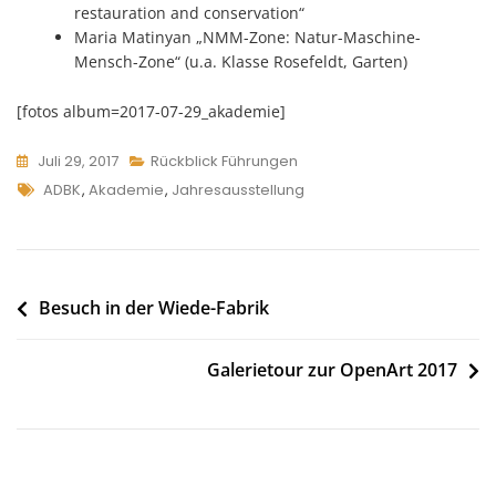
restauration and conservation“
Maria Matinyan „NMM-Zone: Natur-Maschine-
Mensch-Zone“ (u.a. Klasse Rosefeldt, Garten)
[fotos album=2017-07-29_akademie]
Juli 29, 2017
Rückblick Führungen
Tags
ADBK
,
Akademie
,
Jahresausstellung
Beitragsnavigation
Besuch in der Wiede-Fabrik
Galerietour zur OpenArt 2017