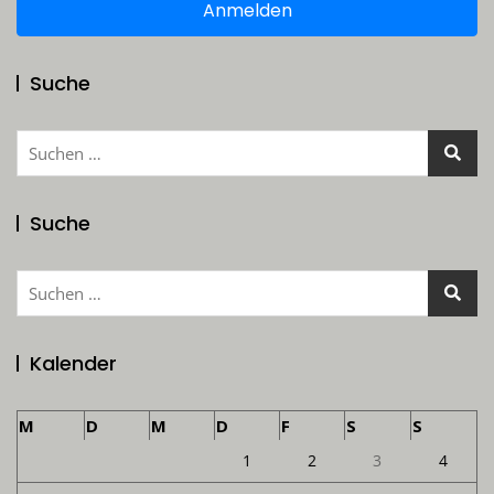
Anmelden
Suche
Suchen
nach:
Suche
Suchen
nach:
Kalender
M
D
M
D
F
S
S
1
2
3
4