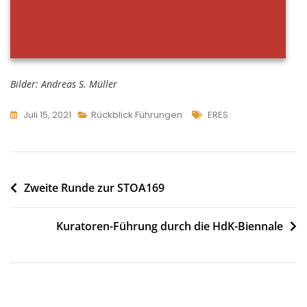
Bilder: Andreas S. Müller
Tags
Juli 15, 2021
Rückblick Führungen
ERES
Beitragsnavigation
Zweite Runde zur STOA169
Kuratoren-Führung durch die HdK-Biennale