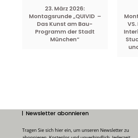
23. März 2026:
Montagsrunde „QUIVID –
Mont
Das Kunst am Bau-
VS.
Programm der Stadt
Inter
München“
Stuc
und
Newsletter abonnieren
Tragen Sie sich hier ein, um unseren Newsletter zu
abonnieren. Kostenlos und unverbindlich. Jederzeit