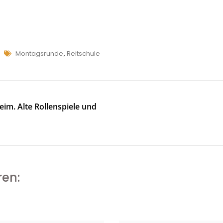
Tags
Montagsrunde
,
Reitschule
im. Alte Rollenspiele und
ren: