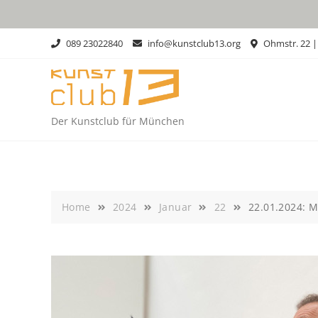
Skip
to
content
089 23022840
info@kunstclub13.org
Ohmstr. 22 
Der Kunstclub für München
Home
2024
Januar
22
22.01.2024: M