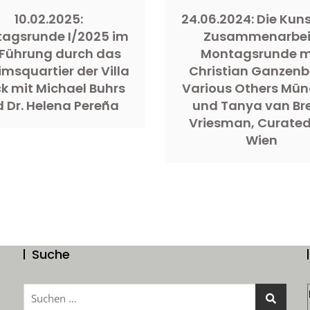
10.02.2025:
24.06.2024: Die Kuns
agsrunde I/2025 im
Zusammenarbei
 Führung durch das
Montagsrunde m
imsquartier der Villa
Christian Ganzenb
k mit Michael Buhrs
Various Others Mü
 Dr. Helena Pereña
und Tanya van Br
Vriesman, Curated
Wien
Suche
Suchen
nach: