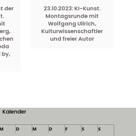
t der
23.10.2023: KI-Kunst.
t.
Montagsrunde mit
it
Wolfgang Ullrich,
erg,
Kulturwissenschaftler
nchen
und freier Autor
eda
 by,
Kalender
M
D
M
D
F
S
S