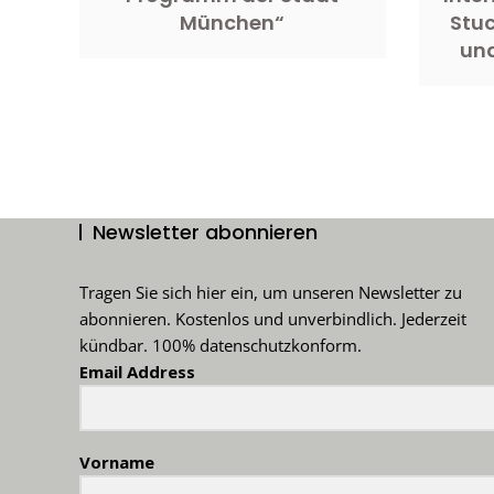
München“
Stuc
und
Newsletter abonnieren
Tragen Sie sich hier ein, um unseren Newsletter zu
abonnieren. Kostenlos und unverbindlich. Jederzeit
kündbar. 100% datenschutzkonform.
Email Address
Vorname