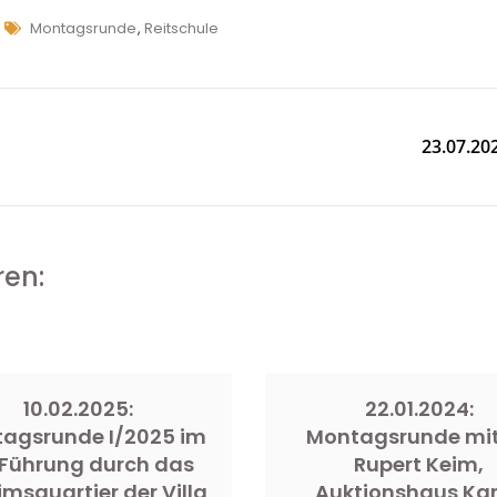
Tags
Montagsrunde
,
Reitschule
23.07.20
ren:
10.02.2025:
22.01.2024:
agsrunde I/2025 im
Montagsrunde mit
 Führung durch das
Rupert Keim,
imsquartier der Villa
Auktionshaus Kar