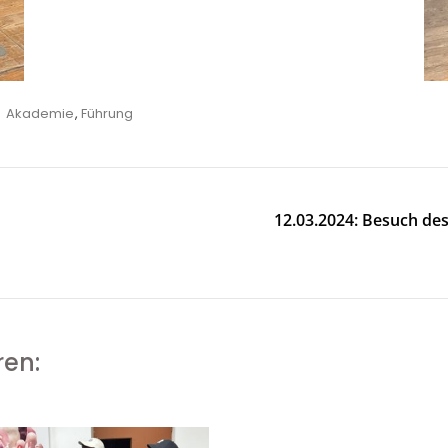
Tags
Akademie
,
Führung
12.03.2024: Besuch de
ren: