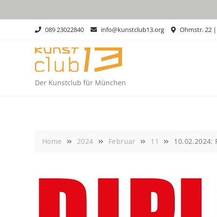
Skip
to
content
089 23022840
info@kunstclub13.org
Ohmstr. 22 
Der Kunstclub für München
Home
2024
Februar
11
10.02.2024: