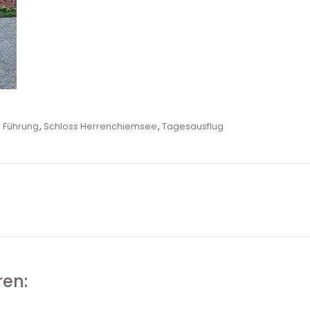
Tags
Führung
,
Schloss Herrenchiemsee
,
Tagesausflug
ren: