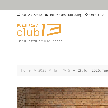
Skip
to
content
089 23022840
info@kunstclub13.org
Ohmstr. 22 
Der Kunstclub für München
Home
2025
Juni
5
28. Juni 2025: Ta