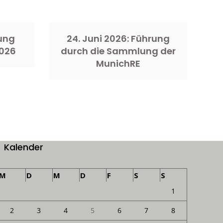
rung
24. Juni 2026: Führung
026
durch die Sammlung der
MunichRE
Kalender
M
D
M
D
F
S
S
1
2
3
4
5
6
7
8