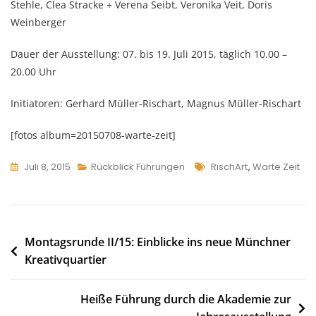
Stehle, Clea Stracke + Verena Seibt, Veronika Veit, Doris
Weinberger
Dauer der Ausstellung: 07. bis 19. Juli 2015, täglich 10.00 –
20.00 Uhr
Initiatoren: Gerhard Müller-Rischart, Magnus Müller-Rischart
[fotos album=20150708-warte-zeit]
Tags
Juli 8, 2015
Rückblick Führungen
RischArt
,
Warte Zeit
Beitragsnavigation
Montagsrunde II/15: Einblicke ins neue Münchner
Kreativquartier
Heiße Führung durch die Akademie zur