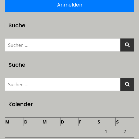
Anmelden
Suche
Suchen
nach:
Suche
Suchen
nach:
Kalender
M
D
M
D
F
S
S
1
2