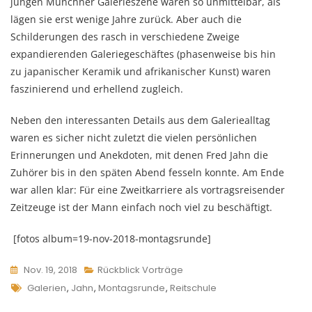
jungen Münchner Galerieszene waren so unmittelbar, als
lägen sie erst wenige Jahre zurück. Aber auch die
Schilderungen des rasch in verschiedene Zweige
expandierenden Galeriegeschäftes (phasenweise bis hin
zu japanischer Keramik und afrikanischer Kunst) waren
faszinierend und erhellend zugleich.
Neben den interessanten Details aus dem Galeriealltag
waren es sicher nicht zuletzt die vielen persönlichen
Erinnerungen und Anekdoten, mit denen Fred Jahn die
Zuhörer bis in den späten Abend fesseln konnte. Am Ende
war allen klar: Für eine Zweitkarriere als vortragsreisender
Zeitzeuge ist der Mann einfach noch viel zu beschäftigt.
[fotos album=19-nov-2018-montagsrunde]
Nov. 19, 2018
Rückblick Vorträge
Tags
Galerien
,
Jahn
,
Montagsrunde
,
Reitschule