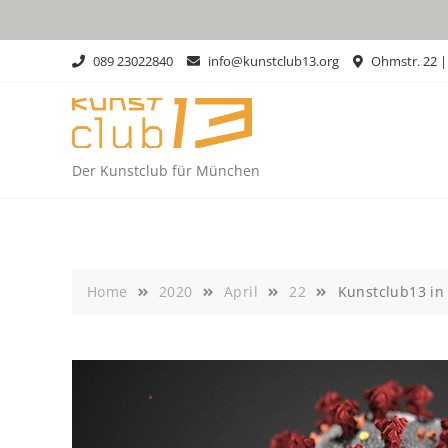
Skip
to
content
089 23022840
info@kunstclub13.org
Ohmstr. 22 
Der Kunstclub für München
Home
2020
April
22
Kunstclub13 in