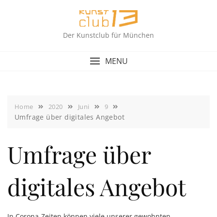
Skip
to
content
Der Kunstclub für München
MENU
Home
2020
Juni
9
Umfrage über digitales Angebot
Umfrage über
digitales Angebot
In Corona-Zeiten können viele unserer gewohnten