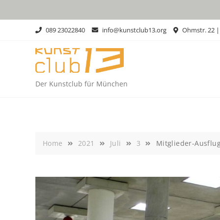
Skip
to
content
089 23022840
info@kunstclub13.org
Ohmstr. 22 
Der Kunstclub für München
Home
2021
Juli
3
Mitglieder-Ausflu