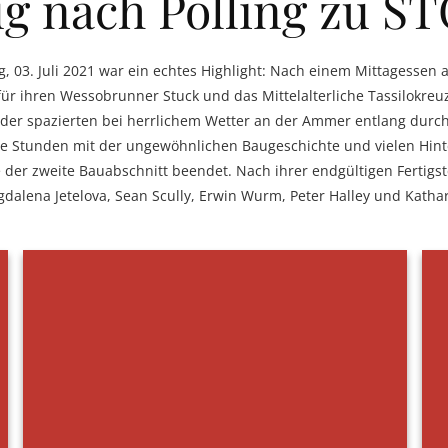
ug nach Polling zu S
g, 03. Juli 2021 war ein echtes Highlight: Nach einem Mittagessen
ür ihren Wessobrunner Stuck und das Mittelalterliche Tassilokreuz 
oder spazierten bei herrlichem Wetter an der Ammer entlang durch 
ge Stunden mit der ungewöhnlichen Baugeschichte und vielen Hint
de der zweite Bauabschnitt beendet. Nach ihrer endgültigen Fertig
dalena Jetelova, Sean Scully, Erwin Wurm, Peter Halley und Katha