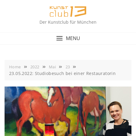
Skip
to
content
Der Kunstclub für München
MENU
Home
2022
Mai
23
23.05.2022: Studiobesuch bei einer Restauratorin