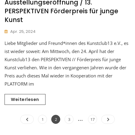
Ausstellungseröffnung / 13.
PERSPEKTIVEN Förderpreis für junge
Kunst
Apr. 25, 2024
Liebe Mitglieder und Freund*innen des Kunstclub13 e.V., es
ist wieder soweit: Am Mittwoch, den 24. April hat der
Kunstclub13 den PERSPEKTIVEN // Förderpreis für junge
Kunst verliehen. Wie in den vergangenen Jahren wurde der
Preis auch dieses Mal wieder in Kooperation mit der
PLATFORM im
Weiterlesen
Seitennummerieru
…
Page
Page
Page
Page
1
2
3
17
der