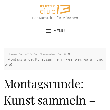
Skip
to
content
Der Kunstclub für München
MENU
Home
2015
November
9
Montagsrunde: Kunst sammeln – was, wer, warum und
wie?
Montagsrunde:
Kunst sammeln –